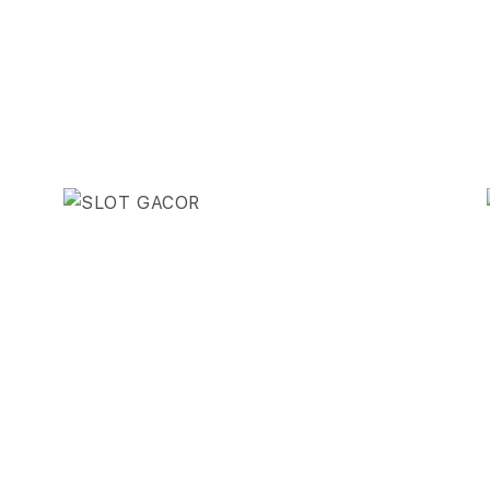
Open
media
1
in
modal