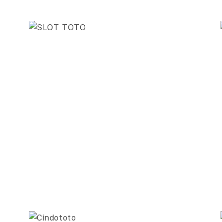
Open
media
4
in
modal
Open
media