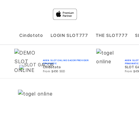
Cindototo
LOGIN SLOT777
THE SLOT777
S
AGEN SLOT ONLINE GACOR PROVIDER
AGEN SLOT
PRAGMATIC
PRAGMATIC
Cindototo
SLOT G
From $456 SGD
From $45
Skip to
product
information