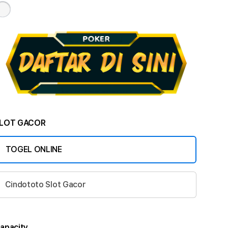
LOT GACOR
TOGEL ONLINE
Cindototo Slot Gacor
apacity