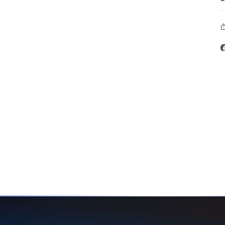
7
in
modal
Open
media
9
in
modal