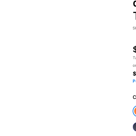
S
T
o
$
P
C