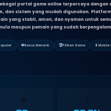
sebagai portal game online terpercaya dengan a
n, dan sistem yang mudah digunakan. Platform
in yang stabil, aman, dan nyaman untuk sem
mula maupun pemain yang sudah berpengalam
💎
🏆
📱
opuler
Bonus Menarik
Pilihan Game
Mobile 
🎯
⚡