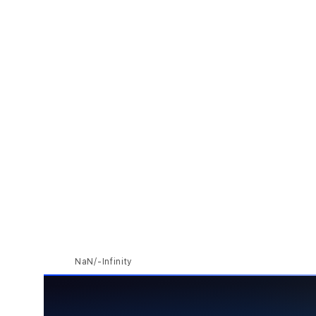
6
in
modal
Open
of
NaN
/
-Infinity
media
8
in
modal