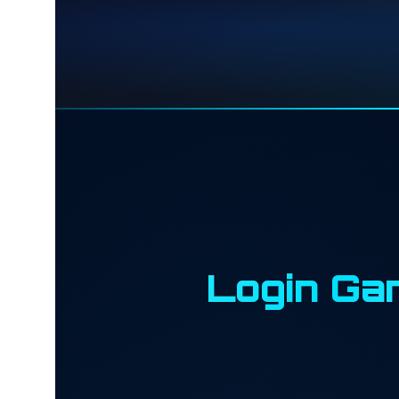
Login Gam