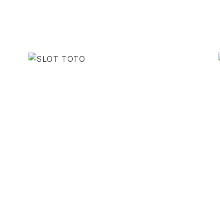
Open
media
2
in
modal